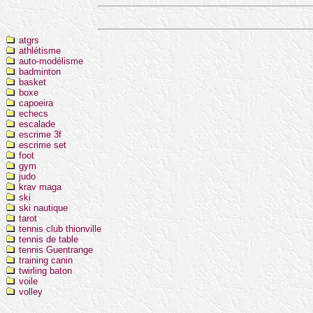
atgrs
athlétisme
auto-modélisme
badminton
basket
boxe
capoeira
echecs
escalade
escrime 3f
escrime set
foot
gym
judo
krav maga
ski
ski nautique
tarot
tennis club thionville
tennis de table
tennis Guentrange
training canin
twirling baton
voile
volley